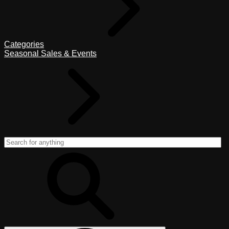
Categories
Seasonal Sales & Events