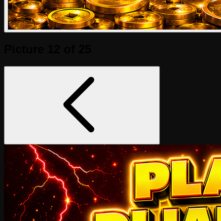
Picture 12 of 25