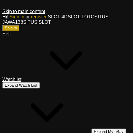
Skip to main content
Hi!
Sign in
or
register
SLOT 4D
SLOT TOTO
SITUS
JAWA138
SITUS SLOT
Ship to
Sell
Watchlist
Expand Watch List
Expand My eBay