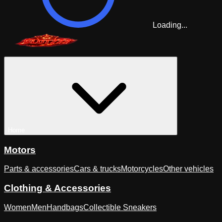
Loading...
Home
Motors
Parts & accessories
Cars & trucks
Motorcycles
Other vehicles
Clothing & Accessories
Women
Men
Handbags
Collectible Sneakers