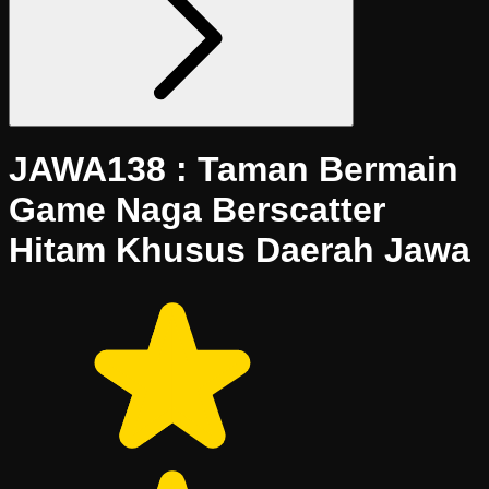
JAWA138 : Taman Bermain
Game Naga Berscatter
Hitam Khusus Daerah Jawa